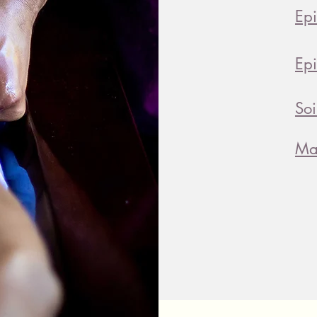
Epi
Epi
Soi
Mas